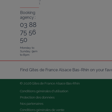
1
Booking
agency :
03 88
75 56
50
Monday to
Sunday, 9am
to 8pm
Find Gîtes de France Alsace Bas-Rhin on your fav
© 2026 Gîtes de France Alsace Bas-Rhin
Conditions générales d'utilisation
Protection des données
Nos partenaires
Conditions générales de vente