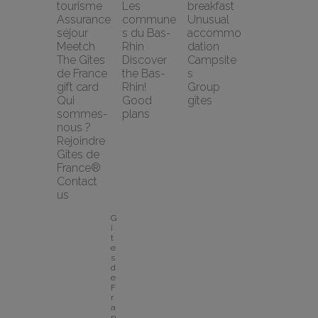
tourisme
Les 
breakfast
Assurance 
commune
Unusual 
séjour 
s du Bas-
accommo
Meetch
Rhin
dation
The Gîtes 
Discover 
Campsite
de France 
the Bas-
s
gift card
Rhin!
Group 
Qui 
Good 
gîtes
sommes-
plans
nous ?
Rejoindre 
Gîtes de 
France®
Contact 
us
G
î
t
e
s 
d
e 
F
r
a
n