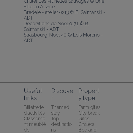
Chalet Les Prunelles Sauvages © Une 
Fille en Alsace
Bredele - atelier 0213 © B. Salmanski - 
ADT 
Décorations de Noël 0171 © B. 
Salmanski - ADT 
Strasbourg-Noël 40 © Lois Moreno - 
ADT
Useful 
Discove
Propert
links
r
y type
Billetterie 
Themed 
Farm gîtes
d'activités
stay
City break
Classeme
Top 
Gîtes
nt meublé 
destinatio
Chalets
de 
ns
Bed and 