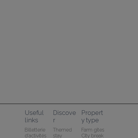
Useful 
Discove
Propert
links
r
y type
Billetterie 
Themed 
Farm gîtes
d'activités
stay
City break