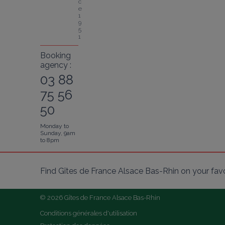
c
e 
1
9
5
1
Booking
agency :
03 88
75 56
50
Monday to
Sunday, 9am
to 8pm
Find Gîtes de France Alsace Bas-Rhin on your fav
© 2026 Gîtes de France Alsace Bas-Rhin
Conditions générales d'utilisation