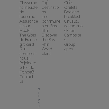
Classeme
Top 
Gîtes
nt meublé 
destinatio
Chalets
de 
ns
Bed and 
tourisme
Les 
breakfast
Assurance 
commune
Unusual 
séjour 
s du Bas-
accommo
Meetch
Rhin
dation
The Gîtes 
Discover 
Campsite
de France 
the Bas-
s
gift card
Rhin!
Group 
Qui 
Good 
gîtes
sommes-
plans
nous ?
Rejoindre 
Gîtes de 
France®
Contact 
us
G
î
t
e
s 
d