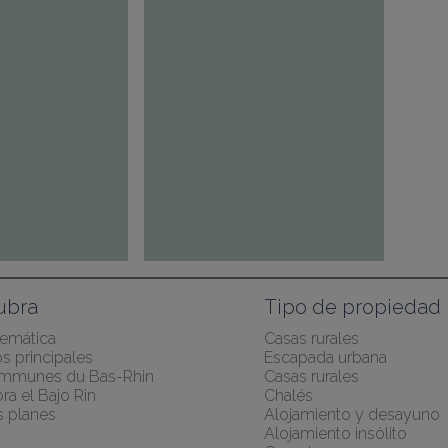
ubra
Tipo de propiedad
temática
Casas rurales
s principales
Escapada urbana
mmunes du Bas-Rhin
Casas rurales
a el Bajo Rin
Chalés
 planes
Alojamiento y desayuno
Alojamiento insólito