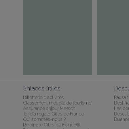
Enlaces útiles
Desc
Billetterie d'activités
Pausa 
Classement meublé de tourisme
Destino
Assurance séjour Meetch
Les co
Tarjeta regalo Gîtes de France
Descubr
Qui sommes-nous ?
Buenos
Rejoindre Gîtes de France®