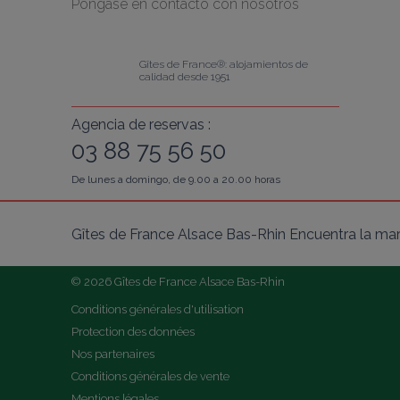
Póngase en contacto con nosotros
Gîtes de France®: alojamientos de 
calidad desde 1951
Agencia de reservas :
03 88 75 56 50
De lunes a domingo, de 9.00 a 20.00 horas
Gîtes de France Alsace Bas-Rhin Encuentra la mar
© 2026 Gîtes de France Alsace Bas-Rhin
Conditions générales d'utilisation
Protection des données
Nos partenaires
Conditions générales de vente
Mentions légales