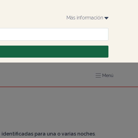
Más información 
Menú
 
identificadas para una o varias noches
. 