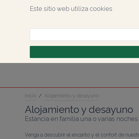
Este sitio web utiliza cookies
Inicio
/
Alojamiento y desayuno
Alojamiento y desayuno
Estancia en familia una o varias noches
Venga a descubrir el encanto y el confort de nuest