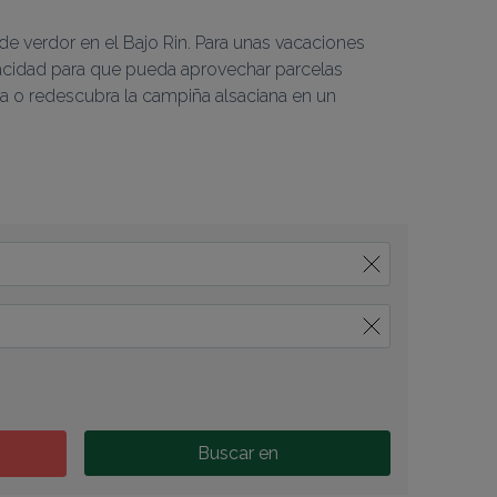
e verdor en el Bajo Rin. Para unas vacaciones 
acidad para que pueda aprovechar parcelas 
, estos alojamientos acogerán su tienda, caravana o autocaravana. Descubra o redescubra la campiña alsaciana en un 
Buscar en