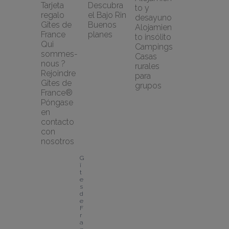
Tarjeta 
Descubra 
to y 
regalo 
el Bajo Rin
desayuno
Gîtes de 
Buenos 
Alojamien
France
planes
to insólito
Qui 
Campings
sommes-
Casas 
nous ?
rurales 
Rejoindre 
para 
Gîtes de 
grupos
France®
Póngase 
en 
contacto 
con 
nosotros
G
î
t
e
s 
d
e 
F
r
a