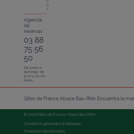
9
5
1
Agencia
de
reservas :
03 88
75 56
50
De lunes a
domingo, de
9.00 a 20.00
horas
Gîtes de France Alsace Bas-Rhin Encuentra la mar
© 2026 Gîtes de France Alsace Bas-Rhin
Conditions générales d'utilisation
Protection des données