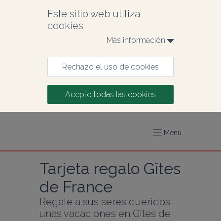
Este sitio web utiliza 
cookies
Más información 
Rechazo el uso de cookies
Acepto todas las cookies
Menú
Tarjeta regalo Gîtes 
de France
Regale a sus seres queridos 
unas vacaciones en Gîtes de 