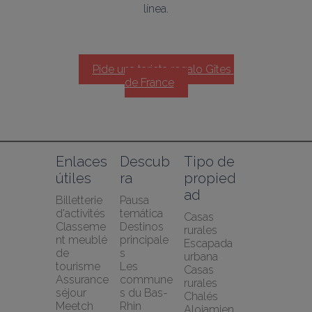
línea.
Pide una tarjeta regalo Gîtes 
de France
Enlaces 
Descub
Tipo de 
útiles
ra
propied
ad
Billetterie 
Pausa 
d'activités
temática
Casas 
Classeme
Destinos 
rurales
nt meublé 
principale
Escapada 
de 
s
urbana
tourisme
Les 
Casas 
Assurance 
commune
rurales
séjour 
s du Bas-
Chalés
Meetch
Rhin
Alojamien