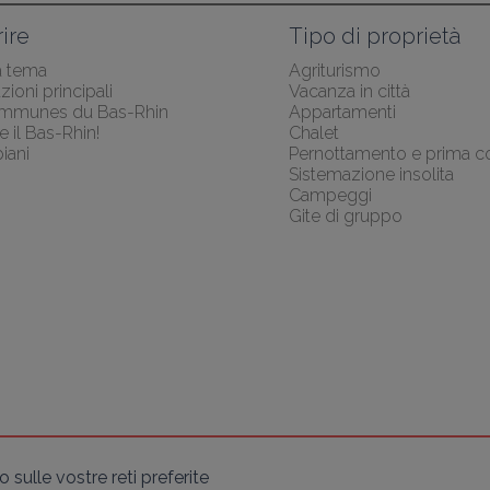
ire
Tipo di proprietà
a tema
Agriturismo
zioni principali
Vacanza in città
mmunes du Bas-Rhin
Appartamenti
e il Bas-Rhin!
Chalet
iani
Pernottamento e prima c
Sistemazione insolita
Campeggi
Gite di gruppo
sulle vostre reti preferite