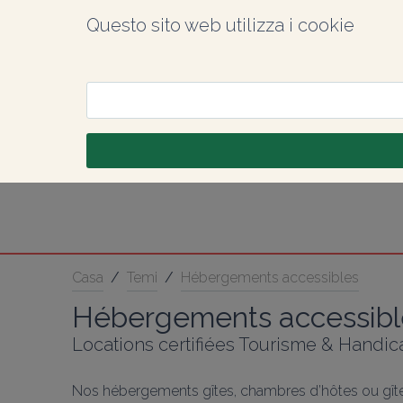
Questo sito web utilizza i cookie
Casa
/
Temi
/
Hébergements accessibles
Hébergements accessibl
Locations certifiées Tourisme & Handic
Nos hébergements gîtes, chambres d’hôtes ou gîtes 