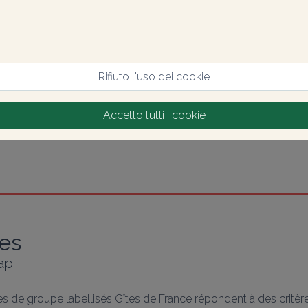
Rifiuto l'uso dei cookie
Accetto tutti i cookie
es
ap
de groupe labellisés Gîtes de France répondent à des critères 