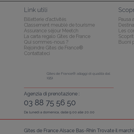
Link utili
Scopr
Billetterie d'activités
Pausa 
Classement meublé de tourisme
Destina
Assurance séjour Meetch
Les co
La carta regalo Gîtes de France
Scoprit
Qui sommes-nous ?
Buoni p
Rejoindre Gîtes de France®
Contattateci
Gîtes de France®: alloggi di qualità dal 
1951
Agenzia di prenotazione :
03 88 75 56 50
Da lunedì a domenica, dalle 9.00 alle 20.00
Gîtes de France Alsace Bas-Rhin Trovate il marchio 