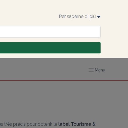
Per saperne di più 
Menu
très précis pour obtenir le 
label Tourisme & 