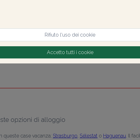
Rifiuto l'uso dei cookie
Accetto tutti i cookie
ste opzioni di alloggio
con queste case vacanza; 
Strasburgo
, 
Sélestat
 o 
Haguenau