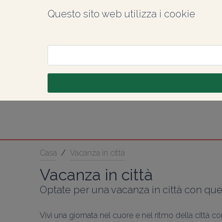
Questo sito web utilizza i cookie
Casa
/
Vacanza in città
Vacanza in città
Optate per una vacanza in città con que
Vivi una giornata nel cuore e nel ritmo della città 