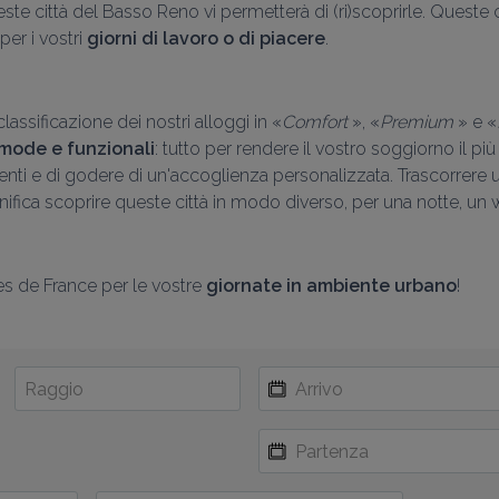
este città del Basso Reno vi permetterà di (ri)scoprirle. Queste ca
er i vostri 
giorni di lavoro o di piacere
.
lassificazione dei nostri alloggi in «
Comfort 
», «
Premium 
» e «
omode e funzionali
: tutto per rendere il vostro soggiorno il più
enti e di godere di un'accoglienza personalizzata. Trascorrere un
gnifica scoprire queste città in modo diverso, per una notte, u
tes de France per le vostre 
giornate in ambiente urbano
!