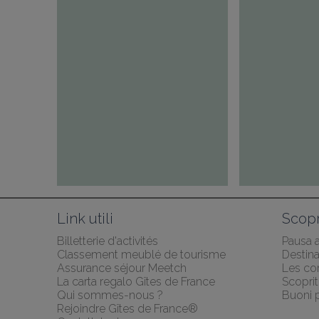
Link utili
Scopr
Billetterie d'activités
Pausa 
Classement meublé de tourisme
Destina
Assurance séjour Meetch
Les co
La carta regalo Gîtes de France
Scoprit
Qui sommes-nous ?
Buoni p
Rejoindre Gîtes de France®