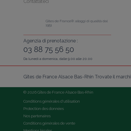
Contattateci
Gîtes de France®: alloggi di qualità dal 
1951
Agenzia di prenotazione :
03 88 75 56 50
Da lunedì a domenica, dalle 9.00 alle 20.00
Gîtes de France Alsace Bas-Rhin Trovate il marchio 
© 2026 Gîtes de France Alsace Bas-Rhin
Conditions générales d'utilisation
Protection des données
Nos partenaires
Conditions générales de vente
Mentions légales