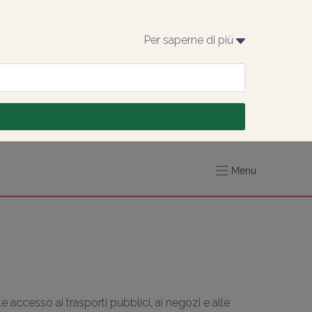
Per saperne di più 
Menu
. Il facile accesso ai trasporti pubblici, ai negozi e alle 