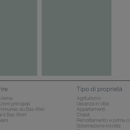
ire
Tipo di proprietà
a tema
Agriturismo
zioni principali
Vacanza in città
mmunes du Bas-Rhin
Appartamenti
e il Bas-Rhin!
Chalet
iani
Pernottamento e prima c
Sistemazione insolita