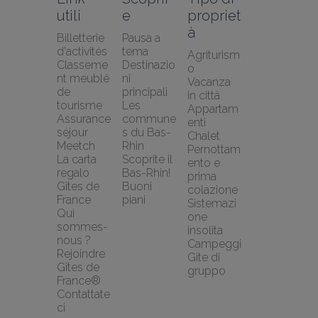
utili
e
propriet
à
Billetterie 
Pausa a 
d'activités
tema
Agriturism
Classeme
Destinazio
o
nt meublé 
ni 
Vacanza 
de 
principali
in città
tourisme
Les 
Appartam
Assurance 
commune
enti
séjour 
s du Bas-
Chalet
Meetch
Rhin
Pernottam
La carta 
Scoprite il 
ento e 
regalo 
Bas-Rhin!
prima 
Gîtes de 
Buoni 
colazione
France
piani
Sistemazi
Qui 
one 
sommes-
insolita
nous ?
Campeggi
Rejoindre 
Gite di 
Gîtes de 
gruppo
France®
Contattate
ci