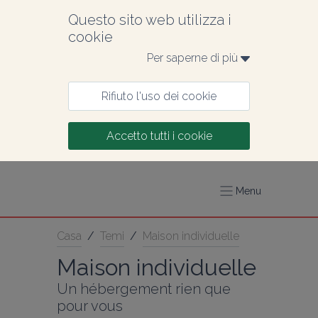
Questo sito web utilizza i 
cookie
Per saperne di più 
Rifiuto l'uso dei cookie
Accetto tutti i cookie
Menu
Casa
/
Temi
/
Maison individuelle
Maison individuelle
Un hébergement rien que 
pour vous