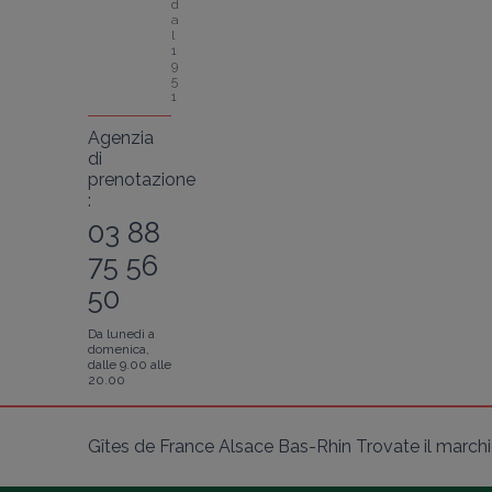
d
a
l 
1
9
5
1
Agenzia
di
prenotazione
:
03 88
75 56
50
Da lunedì a
domenica,
dalle 9.00 alle
20.00
Gîtes de France Alsace Bas-Rhin Trovate il marchio 