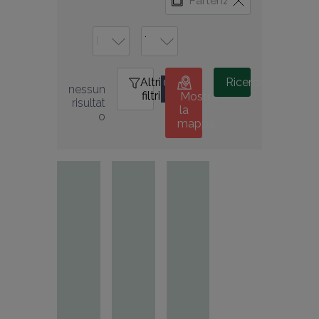
Altri
0
Ricerca
nessun 
filtri
Mostra
risultat
la
o
mappa