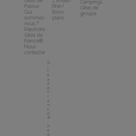
Gîtes de 
z le Bas-
Campings
France
Rhin !
Gîtes de 
Qui 
Bons 
groupe
sommes-
plans
nous ?
Rejoindre 
Gîtes de 
France®
Nous 
contacter
G
î
t
e
s 
d
e 
F
r
a
n
c
e
® 
: 
h
é
b