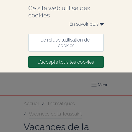
Ce site web utilise des 
cookies
En savoir plus 
Je refuse l’utilisation de 
cookies
J’accepte tous les cookies
Menu
Accueil
/
Thématiques
/
Vacances de la Toussaint
Vacances de la 