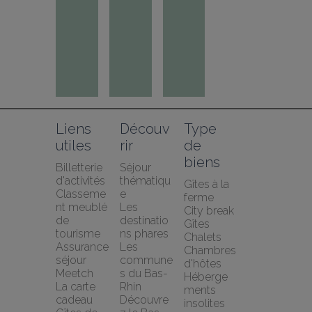
Liens 
Découv
Type 
utiles
rir
de 
biens
Billetterie 
Séjour 
d'activités
thématiqu
Gîtes à la 
Classeme
e
ferme
nt meublé 
Les 
City break
de 
destinatio
Gîtes
tourisme
ns phares
Chalets
Assurance 
Les 
Chambres 
séjour 
commune
d'hôtes
Meetch
s du Bas-
Héberge
La carte 
Rhin
ments 
cadeau 
Découvre
insolites