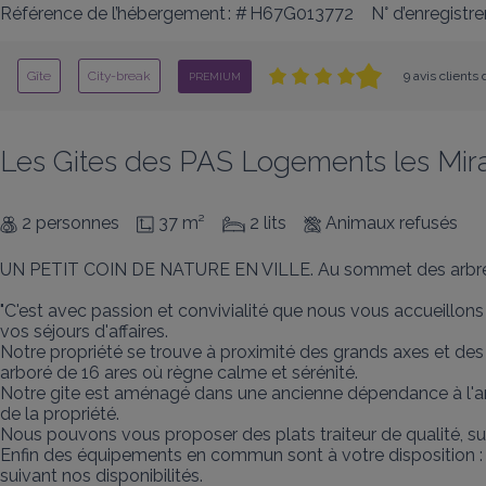
Référence de l’hébergement : # H67G013772
N° d’enregist
Gîte
City-break
9 avis clients
PREMIUM
Les Gites des PAS Logements les Mir
2 personnes
37 m²
2 lits
Animaux refusés
UN PETIT COIN DE NATURE EN VILLE. Au sommet des arbres
"C'est avec passion et convivialité que nous vous accueillon
vos séjours d'affaires. 

Notre propriété se trouve à proximité des grands axes et des n
arboré de 16 ares où règne calme et sérénité. 

Notre gite est aménagé dans une ancienne dépendance à l'arriè
de la propriété. 

Nous pouvons vous proposer des plats traiteur de qualité, sur 
Enfin des équipements en commun sont à votre disposition : pi
suivant nos disponibilités. 
