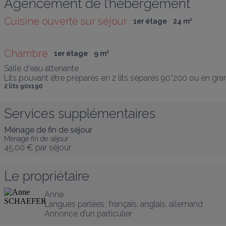
Agencement de l’hébergement
Cuisine ouverte sur séjour
1er étage
24
 m
²
Chambre
1er étage
9
 m
²
Salle d'eau attenante

Lits pouvant être préparés en 2 lits séparés 90*200 ou en gra
2 lits 90x190
Services supplémentaires
Ménage de fin de séjour
Ménage fin de séjour
45,00 €
par séjour
Le propriétaire
Anne
Langues parlées :
français
, 
anglais
, 
allemand
Annonce d’un particulier