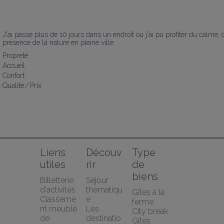
J'ai passé plus de 10 jours dans un endroit où j'ai pu profiter du calme, 
présence de la nature en pleine ville.
Propreté
Accueil
Confort
Qualité / Prix
Liens 
Découv
Type 
utiles
rir
de 
biens
Billetterie 
Séjour 
d'activités
thématiqu
Gîtes à la 
Classeme
e
ferme
nt meublé 
Les 
City break
de 
destinatio
Gîtes