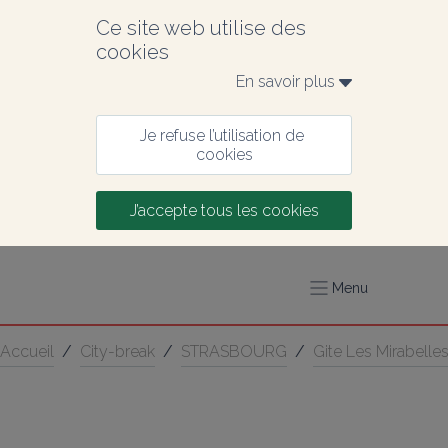
Ce site web utilise des 
cookies
En savoir plus 
Je refuse l’utilisation de 
cookies
J’accepte tous les cookies
Menu
Accueil
/
City-break
/
STRASBOURG
/
Gite Les Mirabelle