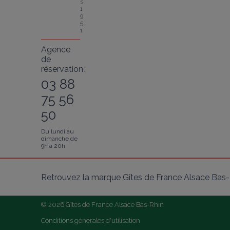
s 
1
9
5
1
Agence
de
réservation :
03 88
75 56
50
Du lundi au
dimanche de
9h à 20h
Retrouvez la marque Gîtes de France Alsace Bas-R
© 2026 Gîtes de France Alsace Bas-Rhin
Conditions générales d'utilisation