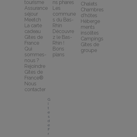
tourisme
ns phares
Chalets
Assurance 
Les 
Chambres 
séjour 
commune
d'hôtes
Meetch
s du Bas-
Héberge
La carte 
Rhin
ments 
cadeau 
Découvre
insolites
Gîtes de 
z le Bas-
Campings
France
Rhin !
Gîtes de 
Qui 
Bons 
groupe
sommes-
plans
nous ?
Rejoindre 
Gîtes de 
France®
Nous 
contacter
G
î
t
e
s 
d
e 
F
r