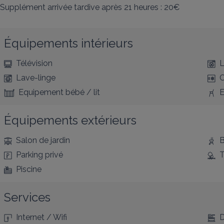
Supplément arrivée tardive après 21 heures : 20€
Équipements intérieurs
Télévision
L
Lave-linge
C
Equipement bébé / lit
E
Équipements extérieurs
Salon de jardin
B
Parking privé
T
Piscine
Services
Internet / Wifi
D