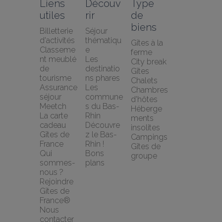
Liens 
Découv
Type 
utiles
rir
de 
biens
Billetterie 
Séjour 
d'activités
thématiqu
Gîtes à la 
Classeme
e
ferme
nt meublé 
Les 
City break
de 
destinatio
Gîtes
tourisme
ns phares
Chalets
Assurance 
Les 
Chambres 
séjour 
commune
d'hôtes
Meetch
s du Bas-
Héberge
La carte 
Rhin
ments 
cadeau 
Découvre
insolites
Gîtes de 
z le Bas-
Campings
France
Rhin !
Gîtes de 
Qui 
Bons 
groupe
sommes-
plans
nous ?
Rejoindre 
Gîtes de 
France®
Nous 
contacter