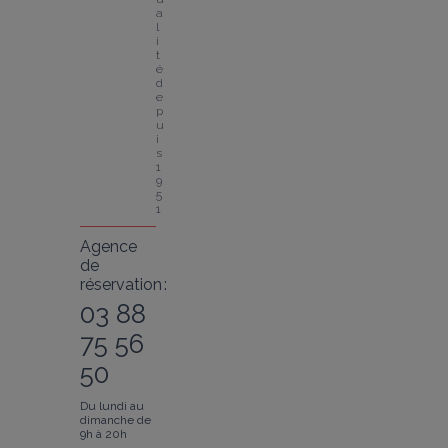
a
l
i
t
é 
d
e
p
u
i
s 
1
9
5
1
Agence
de
réservation :
03 88
75 56
50
Du lundi au
dimanche de
9h à 20h