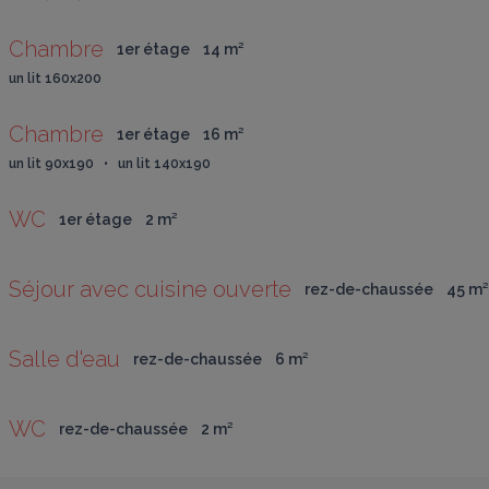
Chambre
1er étage
14
 m
²
un lit 160x200
Chambre
1er étage
16
 m
²
un lit 90x190   •   un lit 140x190
WC
1er étage
2
 m
²
Séjour avec cuisine ouverte
rez-de-chaussée
45
 m
²
Salle d'eau
rez-de-chaussée
6
 m
²
WC
rez-de-chaussée
2
 m
²