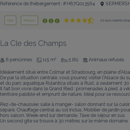
Référence de l’hébergement : # H67G013564
SERMERS
Gîte
Maison
20 avis clients dis
La Cle des Champs
6 personnes
115 m²
5 lits
Animaux refusés
Idéalement situé entre Colmar et Strasbourg, en plaine d'Alsac
De par la situation centrale, vous pourrez visiter l'Alsace du
et du parc aquatique Rulantica situés à Rust, à seulement 30 
Il fait bon vivre dans le Grand Ried : promenades à pied, à v
territoire paisible et emprunt de nature. Idéal pour se ressou
Rez-de-chaussée: salle à manger- salon donnant sur la cuisin
séparé. Chauffage central au sol inclus. Mobilier de jardin po
hors saison. Week-end sur demande. Taxe de séjour en sus.

Un second gîte se trouve à 30 mètres sur le même domaine.