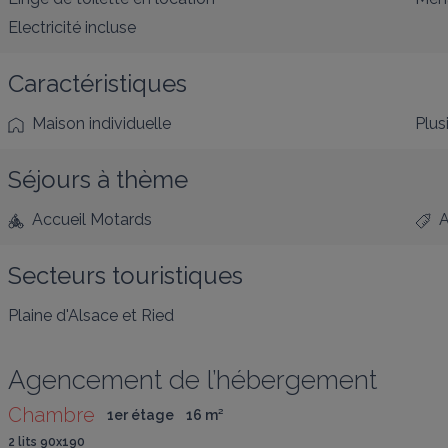
Electricité incluse
Caractéristiques
Maison individuelle
Plus
Séjours à thème
Accueil Motards
A
Secteurs touristiques
Plaine d'Alsace et Ried
Agencement de l’hébergement
Chambre
1er étage
16
 m
²
2 lits 90x190