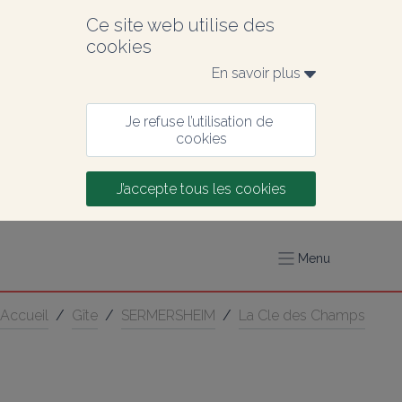
Ce site web utilise des 
cookies
En savoir plus 
Je refuse l’utilisation de 
cookies
J’accepte tous les cookies
Menu
Accueil
/
Gîte
/
SERMERSHEIM
/
La Cle des Champs