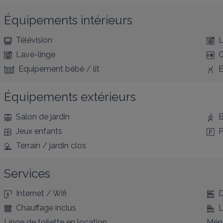
Équipements intérieurs
Télévision
L
Lave-linge
C
Equipement bébé / lit
E
Équipements extérieurs
Salon de jardin
B
Jeux enfants
P
Terrain / jardin clos
Services
Internet / Wifi
D
Chauffage inclus
L
Linge de toilette en location
Ména