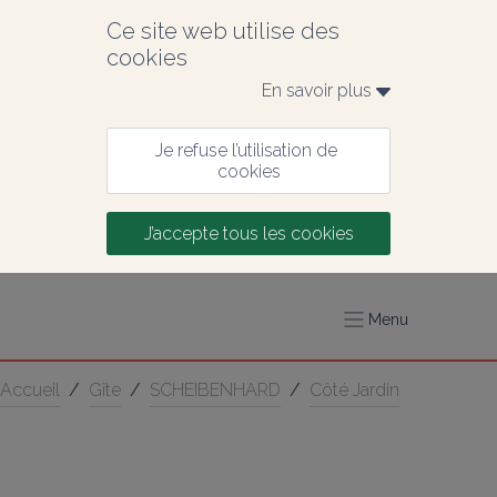
Ce site web utilise des 
cookies
En savoir plus 
Je refuse l’utilisation de 
cookies
J’accepte tous les cookies
Menu
Accueil
/
Gîte
/
SCHEIBENHARD
/
Côté Jardin