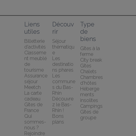
Liens 
Découv
Type 
utiles
rir
de 
biens
Billetterie 
Séjour 
d'activités
thématiqu
Gîtes à la 
Classeme
e
ferme
nt meublé 
Les 
City break
de 
destinatio
Gîtes
tourisme
ns phares
Chalets
Assurance 
Les 
Chambres 
séjour 
commune
d'hôtes
Meetch
s du Bas-
Héberge
La carte 
Rhin
ments 
cadeau 
Découvre
insolites
Gîtes de 
z le Bas-
Campings
France
Rhin !
Gîtes de 
Qui 
Bons 
groupe
sommes-
plans
nous ?
Rejoindre 