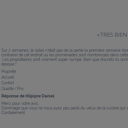
«
TRES BIEN e
Sur 2 semaines, le soleil n'était pas de la partie la première semaine (bo
contraire) de cet endroit où les promenades sont nombreuses dans cette b
 Les propriétaires sont vraiment super sympa. Bien que discrets ils sont toujours prêts à rendre service en cas de besoin. Des gens très sociables et toujours souriants. Quel plaisir à notre 
époque !
Propreté
Accueil
Confort
Qualité / Prix
Réponse de Hilpipre Daniel
Merci pour votre avis.

Dommage que vous ne nous ayez pas parlé du velux de la cuisine qui s'
Cordialement.