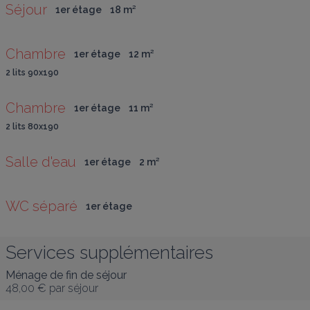
Séjour
1er étage
18
 m
²
Chambre
1er étage
12
 m
²
2 lits 90x190
Chambre
1er étage
11
 m
²
2 lits 80x190
Salle d'eau
1er étage
2
 m
²
WC séparé
1er étage
Services supplémentaires
Ménage de fin de séjour
48,00 €
par séjour