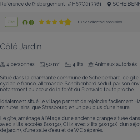
Référence de l’hébergement : # H67G013361
SCHEIBEN
Gîte
10 avis clients disponibles
Côté Jardin
4 personnes
50 m²
4 lits
Animaux autorisés
Situé dans la charmante commune de Scheibenhard, ce gîte vous
cyclable franco-allemande. Scheibenhard séduit par son envir
notamment au cœur de la forêt du Bienwald toute proche.

Idéalement situé, le village permet de rejoindre facilement
minutes, ainsi que Strasbourg en un peu plus d’une heure.
Le gîte, aménagé à l’étage d’une ancienne grange située dans 
avec 2 lits accolés 80x190, CH2 avec 2 lits 90x190), d’un séj
de jardin), d’une salle d’eau et de WC séparés.
