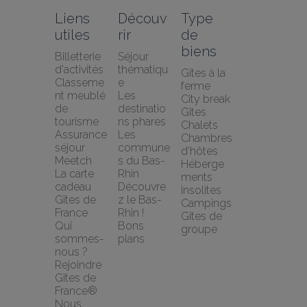
Liens 
Découv
Type 
utiles
rir
de 
biens
Billetterie 
Séjour 
d'activités
thématiqu
Gîtes à la 
Classeme
e
ferme
nt meublé 
Les 
City break
de 
destinatio
Gîtes
tourisme
ns phares
Chalets
Assurance 
Les 
Chambres 
séjour 
commune
d'hôtes
Meetch
s du Bas-
Héberge
La carte 
Rhin
ments 
cadeau 
Découvre
insolites
Gîtes de 
z le Bas-
Campings
France
Rhin !
Gîtes de 
Qui 
Bons 
groupe
sommes-
plans
nous ?
Rejoindre 
Gîtes de 
France®
Nous 