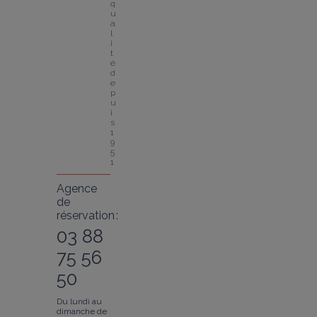
q
u
a
l
i
t
é 
d
e
p
u
i
s 
1
9
5
1
Agence
de
réservation :
03 88
75 56
50
Du lundi au
dimanche de