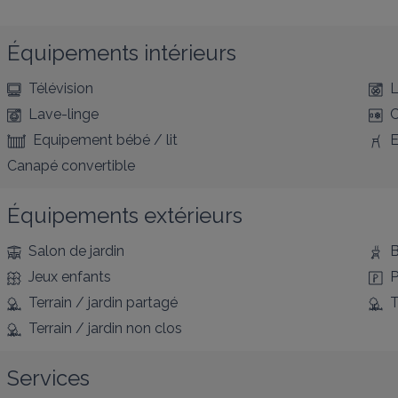
Équipements intérieurs
Télévision
L
Lave-linge
C
Equipement bébé / lit
E
Canapé convertible
Équipements extérieurs
Salon de jardin
B
Jeux enfants
P
Terrain / jardin partagé
T
Terrain / jardin non clos
Services