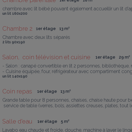
Chambre parentale
1er étage
18
 m
²
chambre avec lit bébé pouvant également accueillir un lit d'a
un lit 160x200
Chambre 2
1er étage
13
 m
²
Chambre avec deux lits séparés 
2 lits 90x190
Salon,  coin télévision et cuisine 
1er étage
29
 m
²
- Salon : canapé convertible en lit 2 personnes, bibliothèque, 
- Cuisine équipée, four, réfrigérateur avec compartiment congéla
un lit 140x190
Coin repas 
1er étage
13
 m
²
Grande table pour 8 personnes, chaises, chaise haute pour bé
 service de table (verres, bols, assiettes creuses, plates, tout
Salle d'eau 
1er étage
5
 m
²
Lavabo eau chaude et froide, douche, machine à laver le linge