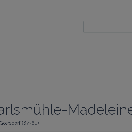
 Karlsmühle-Madelein
Gœrsdorf
(
67360
)