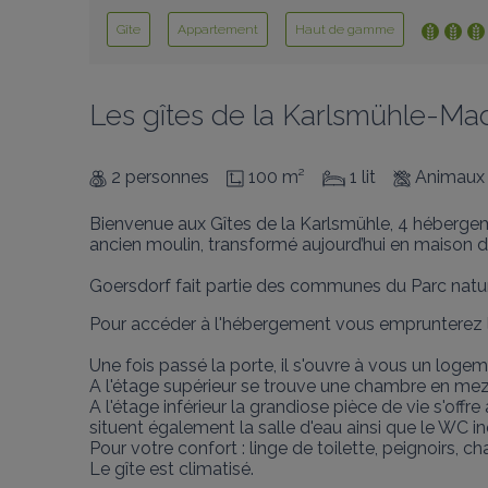
Gîte
Appartement
Haut de gamme
Les gîtes de la Karlsmühle-Ma
2 personnes
100 m²
1 lit
Animaux 
Bienvenue aux Gîtes de la Karlsmühle, 4 héberge
ancien moulin, transformé aujourd’hui en maison du
Goersdorf fait partie des communes du Parc natur
Pour accéder à l'hébergement vous emprunterez le
Une fois passé la porte, il s'ouvre à vous un log
A l'étage supérieur se trouve une chambre en mezza
A l'étage inférieur la grandiose pièce de vie s'off
situent également la salle d'eau ainsi que le WC i
Pour votre confort : linge de toilette, peignoirs, ch
Le gîte est climatisé.
