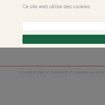
Ce site web utilise des cookies
Accueil
/
Gîte
/
Gœrsdorf
/
Les gîtes de la K