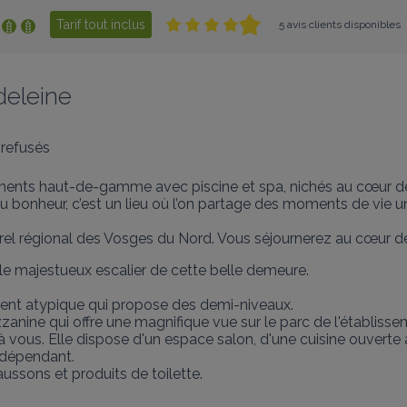
Tarif tout inclus
5 avis clients disponibles
deleine
refusés
ments haut-de-gamme avec piscine et spa, nichés au cœur de 
 bonheur, c’est un lieu où l’on partage des moments de vie uni
el régional des Vosges du Nord. Vous séjournerez au cœur de
 majestueux escalier de cette belle demeure.

ement atypique qui propose des demi-niveaux.

nine qui offre une magnifique vue sur le parc de l'établissem
re à vous. Elle dispose d'un espace salon, d'une cuisine ouverte
ndépendant.

aussons et produits de toilette.
