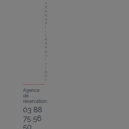
s 
d
e 
q
u
a
l
i
t
é 
d
e
p
u
i
s 
1
9
5
1
Agence
de
réservation :
03 88
75 56
50