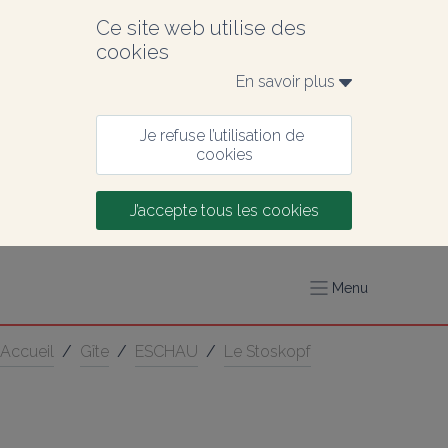
Ce site web utilise des 
cookies
En savoir plus 
Je refuse l’utilisation de 
cookies
J’accepte tous les cookies
Menu
Accueil
/
Gîte
/
ESCHAU
/
Le Stoskopf