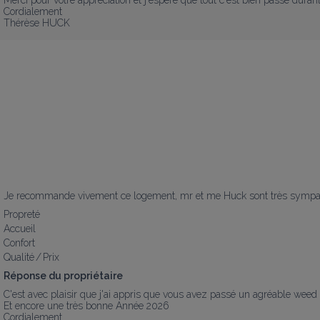
Merci pour votre appréciation et j'espère que tout c'est bien passé durant 
Cordialement

Thérèse HUCK
Je recommande vivement ce logement, mr et me Huck sont très sympath
Propreté
Accueil
Confort
Qualité / Prix
Réponse du propriétaire
C'est avec plaisir que j'ai appris que vous avez passé un agréable weed 
Et encore une très bonne Année 2026

Cordialement
