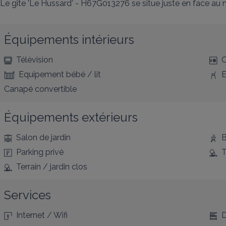
Le gîte 'Le Hussard' - H67G013276 se situe juste en face au
Équipements intérieurs
Télévision
C
Equipement bébé / lit
E
Canapé convertible
Équipements extérieurs
Salon de jardin
B
Parking privé
T
Terrain / jardin clos
Services
Internet / Wifi
D