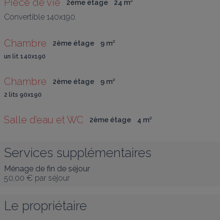
Pièce de vie
2ème étage
24
 m
²
Convertible 140x190.
Chambre
2ème étage
9
 m
²
un lit 140x190
Chambre
2ème étage
9
 m
²
2 lits 90x190
Salle d’eau et WC
2ème étage
4
 m
²
Services supplémentaires
Ménage de fin de séjour
50,00 €
par séjour
Le propriétaire