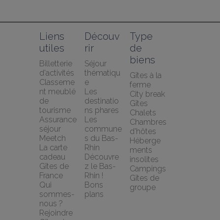
Liens 
Découv
Type 
utiles
rir
de 
biens
Billetterie 
Séjour 
d'activités
thématiqu
Gîtes à la 
Classeme
e
ferme
nt meublé 
Les 
City break
de 
destinatio
Gîtes
tourisme
ns phares
Chalets
Assurance 
Les 
Chambres 
séjour 
commune
d'hôtes
Meetch
s du Bas-
Héberge
La carte 
Rhin
ments 
cadeau 
Découvre
insolites
Gîtes de 
z le Bas-
Campings
France
Rhin !
Gîtes de 
Qui 
Bons 
groupe
sommes-
plans
nous ?
Rejoindre 