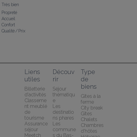
Très bien
Propreté
Accueil
Confort
Qualité / Prix
Liens 
Découv
Type 
utiles
rir
de 
biens
Billetterie 
Séjour 
d'activités
thématiqu
Gîtes à la 
Classeme
e
ferme
nt meublé 
Les 
City break
de 
destinatio
Gîtes
tourisme
ns phares
Chalets
Assurance 
Les 
Chambres 
séjour 
commune
d'hôtes
Meetch
s du Bas-
Héberge