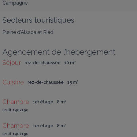
Campagne
Secteurs touristiques
Plaine d'Alsace et Ried
Agencement de l’hébergement
Séjour
rez-de-chaussée
10
 m
²
Cuisine
rez-de-chaussée
15
 m
²
Chambre
1er étage
8
 m
²
un lit 140x190
Chambre
1er étage
8
 m
²
un lit 140x190