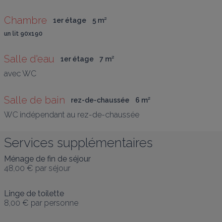
Chambre
1er étage
5
 m
²
un lit 90x190
Salle d'eau
1er étage
7
 m
²
avec WC
Salle de bain
rez-de-chaussée
6
 m
²
WC indépendant au rez-de-chaussée
Services supplémentaires
Ménage de fin de séjour
48,00 €
par séjour
Linge de toilette
8,00 €
par personne