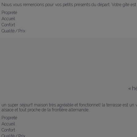
Nous vous remercions pour vos petits présents du départ. Votre gîte est 
Propreté
Accueil
Confort
Qualité / Prix
«
h
un super séjour!! maison très agréable et fonctionnel! la terrasse est un
alsace et tout proche de la frontière allemande.
Propreté
Accueil
Confort
Qualité / Prix