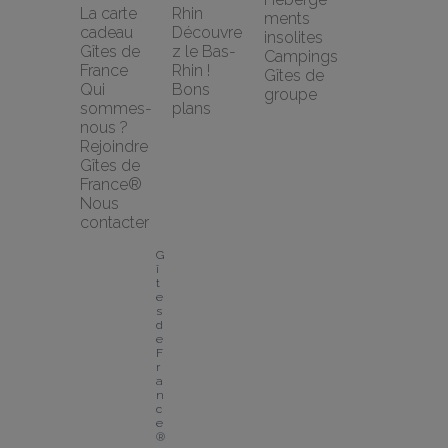
La carte 
Rhin
ments 
cadeau 
Découvre
insolites
Gîtes de 
z le Bas-
Campings
France
Rhin !
Gîtes de 
Qui 
Bons 
groupe
sommes-
plans
nous ?
Rejoindre 
Gîtes de 
France®
Nous 
contacter
G
î
t
e
s 
d
e 
F
r
a
n
c
e
® 