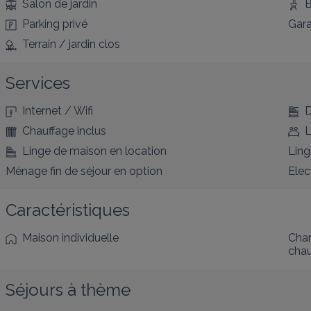
Salon de jardin
B
Parking privé
Gar
Terrain / jardin clos
Services
Internet / Wifi
D
Chauffage inclus
L
Linge de maison en location
Ling
Ménage fin de séjour en option
Elec
Caractéristiques
Maison individuelle
Cham
cha
Séjours à thème