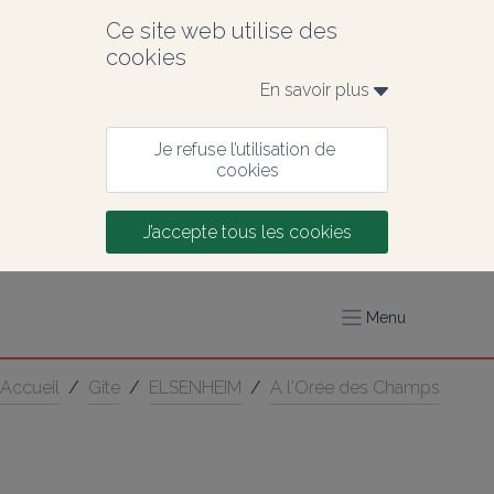
Ce site web utilise des 
cookies
En savoir plus 
Je refuse l’utilisation de 
cookies
J’accepte tous les cookies
Menu
Accueil
/
Gîte
/
ELSENHEIM
/
A l'Orée des Champs