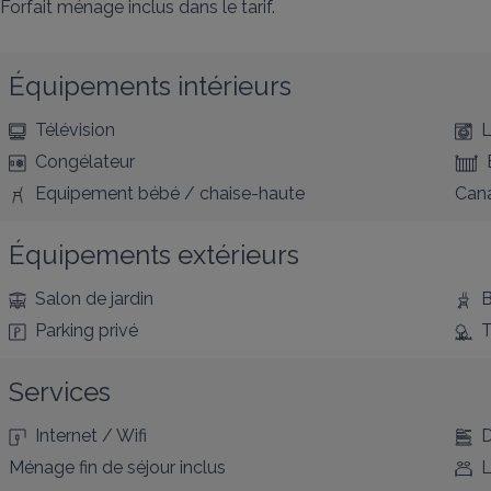
Forfait ménage inclus dans le tarif.
Équipements intérieurs
Télévision
L
Congélateur
Equipement bébé / chaise-haute
Cana
Équipements extérieurs
Salon de jardin
B
Parking privé
T
Services
Internet / Wifi
D
Ménage fin de séjour inclus
L