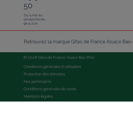
50
Du lundi au
dimanche de
9h à 20h
Retrouvez la marque Gîtes de France Alsace Bas-R
© 2026 Gîtes de France Alsace Bas-Rhin
Conditions générales d'utilisation
Protection des données
Nos partenaires
Conditions générales de vente
Mentions légales