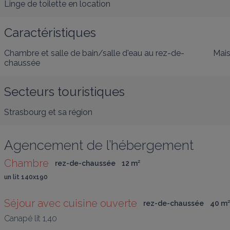
Linge de toilette en location
Caractéristiques
Chambre et salle de bain/salle d'eau au rez-de-
Mais
chaussée
Secteurs touristiques
Strasbourg et sa région
Agencement de l’hébergement
Chambre
rez-de-chaussée
12
 m
²
un lit 140x190
Séjour avec cuisine ouverte
rez-de-chaussée
40
 m
²
Canapé lit 1,40