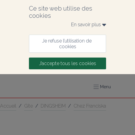
Ce site web utilise des 
cookies
En savoir plus 
Je refuse l’utilisation de 
cookies
J’accepte tous les cookies
Menu
Accueil
/
Gîte
/
DINGSHEIM
/
Chez Franciska