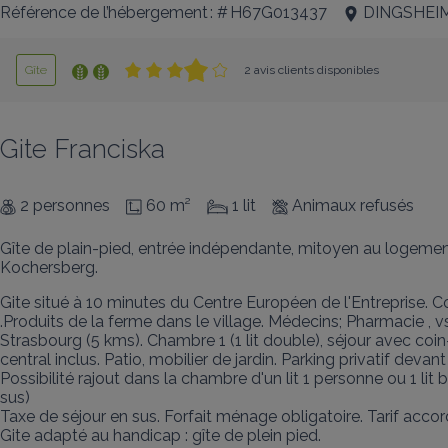
Référence de l’hébergement : # H67G013437
DINGSHEI
Gîte
2 avis clients disponibles
Gite Franciska
2 personnes
60 m²
1 lit
Animaux refusés
Gîte de plain-pied, entrée indépendante, mitoyen au logement 
Kochersberg.
Gite situé à 10 minutes du Centre Européen de l'Entreprise.
.Produits de la ferme dans le village. Médecins; Pharmacie , v
Strasbourg (5 kms). Chambre 1 (1 lit double), séjour avec coin
central inclus. Patio, mobilier de jardin. Parking privatif de
Possibilité rajout dans la chambre d'un lit 1 personne ou 1 lit 
sus)

Taxe de séjour en sus. Forfait ménage obligatoire. Tarif acc
Gite adapté au handicap : gîte de plein pied.
