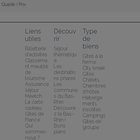
Qualité / Prix
Liens 
Découv
Type 
utiles
rir
de 
biens
Billetterie 
Séjour 
d'activités
thématiqu
Gîtes à la 
Classeme
e
ferme
nt meublé 
Les 
City break
de 
destinatio
Gîtes
tourisme
ns phares
Chalets
Assurance 
Les 
Chambres 
séjour 
commune
d'hôtes
Meetch
s du Bas-
Héberge
La carte 
Rhin
ments 
cadeau 
Découvre
insolites
Gîtes de 
z le Bas-
Campings
France
Rhin !
Gîtes de 
Qui 
Bons 
groupe
sommes-
plans
nous ?