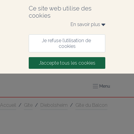
Ce site web utilise des 
cookies
En savoir plus 
Je refuse l’utilisation de 
cookies
J’accepte tous les cookies
Menu
Accueil
/
Gîte
/
Diebolsheim
/
Gîte du Balcon