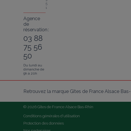
5
1
Agence
de
réservation :
03 88
75 56
50
Du lundi au
dimanche de
9h à 20h
Retrouvez la marque Gîtes de France Alsace Bas-R
© 2026 Gîtes de France Alsace Bas-Rhin
Conditions générales d'utilisation
Protection des données
Nos partenaires