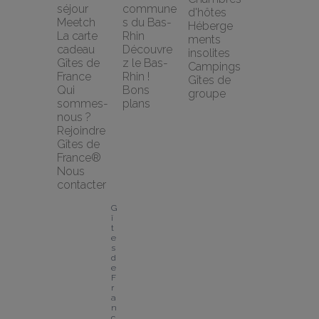
séjour 
commune
d'hôtes
Meetch
s du Bas-
Héberge
La carte 
Rhin
ments 
cadeau 
Découvre
insolites
Gîtes de 
z le Bas-
Campings
France
Rhin !
Gîtes de 
Qui 
Bons 
groupe
sommes-
plans
nous ?
Rejoindre 
Gîtes de 
France®
Nous 
contacter
G
î
t
e
s 
d
e 
F
r
a
n
c