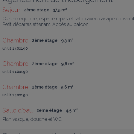
Séjour
2ème étage
37,5
 m
²
Cuisine équipée, espace repas et salon avec canapé convertib
Petit débarras attenant. Accès au balcon.
Chambre
2ème étage
9,3
 m
²
un lit 140x190
Chambre
2ème étage
9,6
 m
²
un lit 140x190
Chambre
2ème étage
5,6
 m
²
un lit 140x190
Salle d'eau
2ème étage
4,5
 m
²
Plan vasque, douche et WC