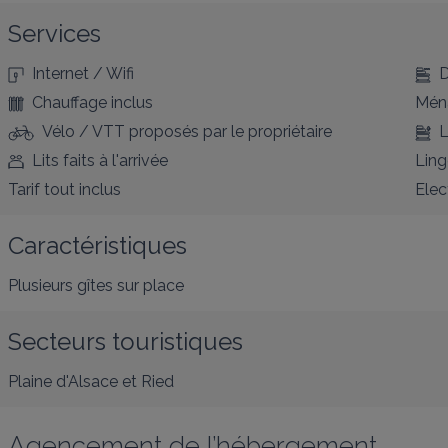
Services
Internet / Wifi
D
Chauffage inclus
Ména
Vélo / VTT proposés par le propriétaire
L
Lits faits à l'arrivée
Ling
Tarif tout inclus
Elec
Caractéristiques
Plusieurs gîtes sur place
Secteurs touristiques
Plaine d'Alsace et Ried
Agencement de l’hébergement