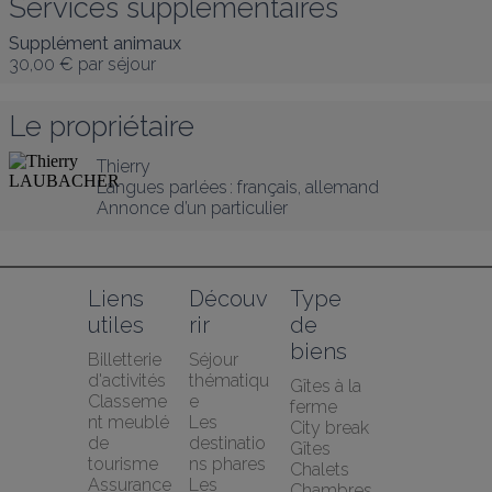
Services supplémentaires
Supplément animaux
30,00 €
par séjour
Le propriétaire
Thierry
Langues parlées :
français
, 
allemand
Annonce d’un particulier
Liens 
Découv
Type 
utiles
rir
de 
biens
Billetterie 
Séjour 
d'activités
thématiqu
Gîtes à la 
Classeme
e
ferme
nt meublé 
Les 
City break
de 
destinatio
Gîtes
tourisme
ns phares
Chalets
Assurance 
Les 
Chambres 