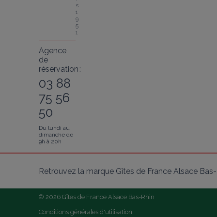
s 
1
9
5
1
Agence
de
réservation :
03 88
75 56
50
Du lundi au
dimanche de
9h à 20h
Retrouvez la marque Gîtes de France Alsace Bas-R
© 2026 Gîtes de France Alsace Bas-Rhin
Conditions générales d'utilisation