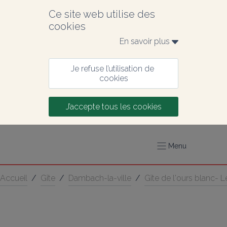
Ce site web utilise des 
cookies
En savoir plus 
Je refuse l’utilisation de 
cookies
J’accepte tous les cookies
Menu
Accueil
/
Gîte
/
Dambach-la-ville
/
Gîte de l'ours blanc- 