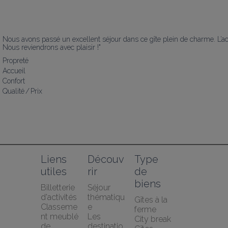
Nous avons passé un excellent séjour dans ce gîte plein de charme. L’accu
Nous reviendrons avec plaisir !"
Propreté
Accueil
Confort
Qualité / Prix
Liens 
Découv
Type 
utiles
rir
de 
biens
Billetterie 
Séjour 
d'activités
thématiqu
Gîtes à la 
Classeme
e
ferme
nt meublé 
Les 
City break
de 
destinatio