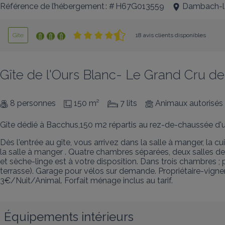
Référence de l’hébergement : # H67G013559
Dambach-la
Gîte
18 avis clients disponibles
Gîte de l'Ours Blanc- Le Grand Cru de
8 personnes
150 m²
7 lits
Animaux autorisés
Gîte dédié à Bacchus,150 m2 répartis au rez-de-chaussée d'u
Dès l'entrée au gîte, vous arrivez dans la salle à manger, la c
la salle à manger . Quatre chambres séparées, deux salles de
et sèche-linge est à votre disposition. Dans trois chambres ; p
terrasse). Garage pour vélos sur demande. Propriétaire-vigne
3€/Nuit/Animal. Forfait ménage inclus au tarif.
Équipements intérieurs