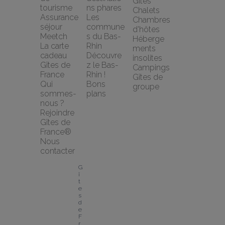
Gîtes
tourisme
ns phares
Chalets
Assurance 
Les 
Chambres 
séjour 
commune
d'hôtes
Meetch
s du Bas-
Héberge
La carte 
Rhin
ments 
cadeau 
Découvre
insolites
Gîtes de 
z le Bas-
Campings
France
Rhin !
Gîtes de 
Qui 
Bons 
groupe
sommes-
plans
nous ?
Rejoindre 
Gîtes de 
France®
Nous 
contacter
G
î
t
e
s 
d
e 
F
r