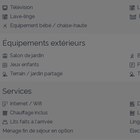
Télévision
L
Lave-linge
Equipement bébé / chaise-haute
Équipements extérieurs
Salon de jardin
B
Jeux enfants
P
Terrain / jardin partagé
T
Services
Internet / Wifi
D
Chauffage inclus
L
Lits faits à l'arrivée
Ling
Ménage fin de séjour en option
Elec