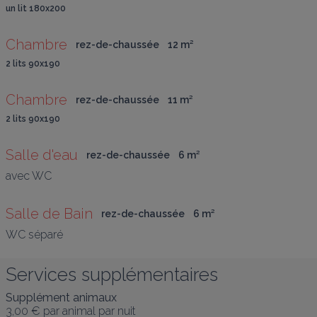
un lit 180x200
Chambre
rez-de-chaussée
12
 m
²
2 lits 90x190
Chambre
rez-de-chaussée
11
 m
²
2 lits 90x190
Salle d'eau
rez-de-chaussée
6
 m
²
avec WC
Salle de Bain
rez-de-chaussée
6
 m
²
WC séparé
Services supplémentaires
Supplément animaux
3,00 €
par animal par nuit