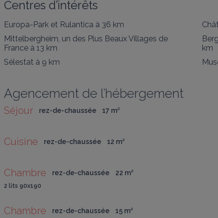
Centres d’intérêts
Europa-Park et Rulantica
à 36 km
Châ
Mittelbergheim, un des Plus Beaux Villages de
Berg
France
à 13 km
km
Sélestat
à 9 km
Mus
Agencement de l’hébergement
Séjour
rez-de-chaussée
17
 m
²
Cuisine
rez-de-chaussée
12
 m
²
Chambre
rez-de-chaussée
22
 m
²
2 lits 90x190
Chambre
rez-de-chaussée
15
 m
²