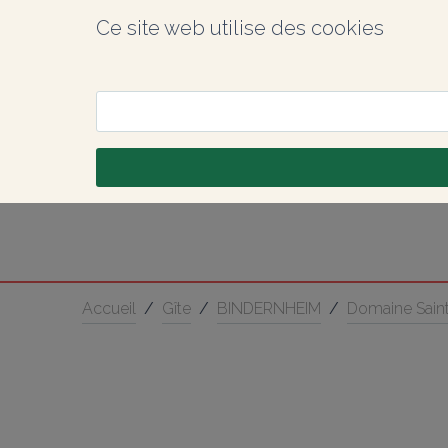
Ce site web utilise des cookies
Accueil
/
Gîte
/
BINDERNHEIM
/
Domaine Sain