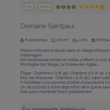
Gîte
Maison
Domaine Saintpaul
6 personnes
120 m²
4 lits
Animau
Maison mitoyenne située dans un village d'Alsace 
l'Allemagne. 

De nombreuses sorties et visites s'offrent à vous
Montagne des Singes, la Volerie des Aigles,...
Étage : Chambre 2 (1 lit 2p), Chambre 3 (1 lit 2p, 1 lit
Rez-de-chaussée : Chambre 1 (1 lit 2p), salon-sall
A l'extérieur, vous pourrez profiter d'une piscine (
Un Jacuzzi est à votre disposition ainsi que le saun
Bois pour cheminée fourni gratuitement.
Équipements intérieurs