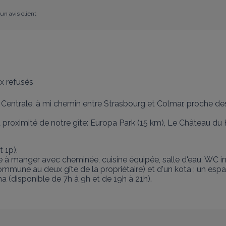
un avis client
x refusés
Centrale, à mi chemin entre Strasbourg et Colmar, proche des s
 à proximité de notre gîte: Europa Park (15 km), Le Château d
 1p). 

e à manger avec cheminée, cuisine équipée, salle d'eau, WC in
commune au deux gîte de la propriétaire) et d'un kota ; un espac
a (disponible de 7h à 9h et de 19h à 21h).
