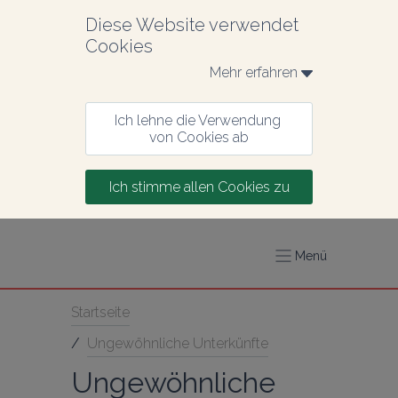
Diese Website verwendet 
Cookies
Mehr erfahren 
Ich lehne die Verwendung 
von Cookies ab
Ich stimme allen Cookies zu
Menü
Startseite
/
Ungewöhnliche Unterkünfte
Ungewöhnliche 