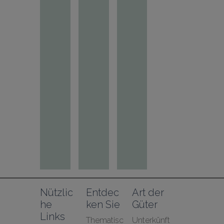
Nützlic
Entdec
Art der 
he 
ken Sie
Güter
Links
Thematisc
Unterkünft