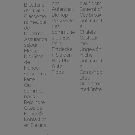
her 
e auf dem 
Billetterie 
Aufenthalt
Bauernhof
d'activités
Die Top-
City break
Classeme
Reiseziele
Unterkünft
nt meublé 
Les 
e
de 
commune
Chalets
tourisme
s du Bas-
Gästezim
Assurance 
Rhin
mer
séjour 
Entdecke
Ungewöh
Meetch
n Sie den 
nliche 
Die Gîtes 
Bas-Rhin!
Unterkünft
de 
Gute 
e
France-
Tipps
Campingp
Geschenk
lätze
karte
Gruppenu
Qui 
nterkünfte
sommes-
nous ?
Rejoindre 
Gîtes de 
France®
Kontaktier
en Sie uns
G