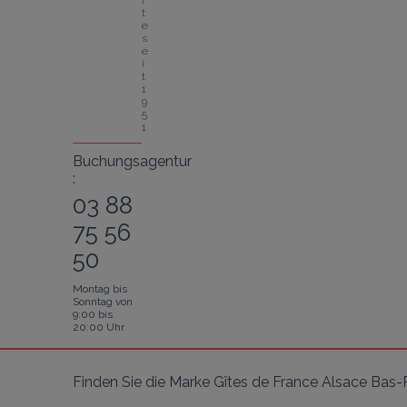
t
e 
s
e
i
t 
1
9
5
1
Buchungsagentur
:
03 88
75 56
50
Montag bis
Sonntag von
9:00 bis
20:00 Uhr
Finden Sie die Marke Gîtes de France Alsace Bas-