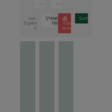
Weitere
0
Suche
kein 
Filter
Ergebn
Karte
is
anzeigen