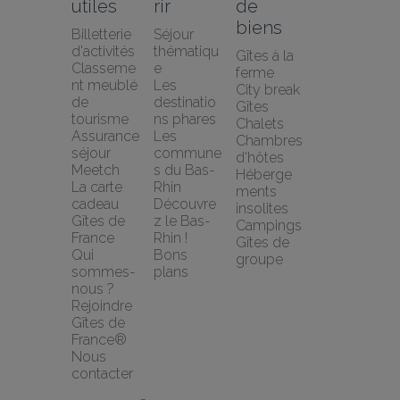
utiles
rir
de 
biens
Billetterie 
Séjour 
d'activités
thématiqu
Gîtes à la 
Classeme
e
ferme
nt meublé 
Les 
City break
de 
destinatio
Gîtes
tourisme
ns phares
Chalets
Assurance 
Les 
Chambres 
séjour 
commune
d'hôtes
Meetch
s du Bas-
Héberge
La carte 
Rhin
ments 
cadeau 
Découvre
insolites
Gîtes de 
z le Bas-
Campings
France
Rhin !
Gîtes de 
Qui 
Bons 
groupe
sommes-
plans
nous ?
Rejoindre 
Gîtes de 
France®
Nous 
contacter