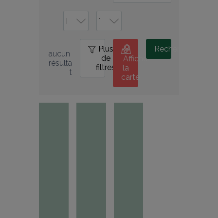
Plus
0
Rechercher
aucun 
de
Afficher
résulta
filtres
la
t
carte