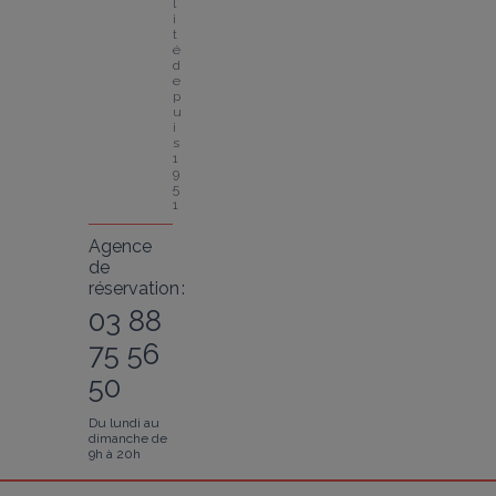
l
i
t
é 
d
e
p
u
i
s 
1
9
5
1
Agence
de
réservation :
03 88
75 56
50
Du lundi au
dimanche de
9h à 20h