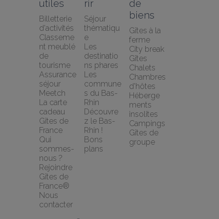
utiles
rir
de 
biens
Billetterie 
Séjour 
d'activités
thématiqu
Gîtes à la 
Classeme
e
ferme
nt meublé 
Les 
City break
de 
destinatio
Gîtes
tourisme
ns phares
Chalets
Assurance 
Les 
Chambres 
séjour 
commune
d'hôtes
Meetch
s du Bas-
Héberge
La carte 
Rhin
ments 
cadeau 
Découvre
insolites
Gîtes de 
z le Bas-
Campings
France
Rhin !
Gîtes de 
Qui 
Bons 
groupe
sommes-
plans
nous ?
Rejoindre 
Gîtes de 
France®
Nous 
contacter