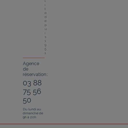
l
i
t
é 
d
e
p
u
i
s 
1
9
5
1
Agence
de
réservation :
03 88
75 56
50
Du lundi au
dimanche de
9h à 20h