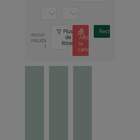
Plus
0
Rechercher
aucun 
de
Afficher
résulta
filtres
la
t
carte