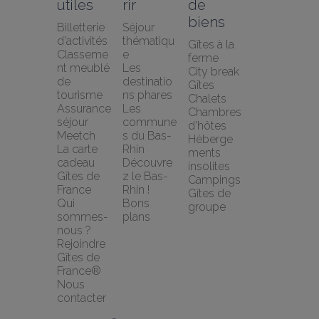
utiles
rir
de 
biens
Billetterie 
Séjour 
d'activités
thématiqu
Gîtes à la 
Classeme
e
ferme
nt meublé 
Les 
City break
de 
destinatio
Gîtes
tourisme
ns phares
Chalets
Assurance 
Les 
Chambres 
séjour 
commune
d'hôtes
Meetch
s du Bas-
Héberge
La carte 
Rhin
ments 
cadeau 
Découvre
insolites
Gîtes de 
z le Bas-
Campings
France
Rhin !
Gîtes de 
Qui 
Bons 
groupe
sommes-
plans
nous ?
Rejoindre 
Gîtes de 
France®
Nous 
contacter