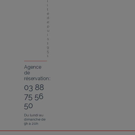
l
i
t
é 
d
e
p
u
i
s 
1
9
5
1
Agence
de
réservation :
03 88
75 56
50
Du lundi au
dimanche de
9h à 20h