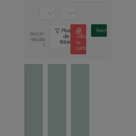
Plus
0
Rechercher
aucun 
de
Afficher
résulta
filtres
la
t
carte