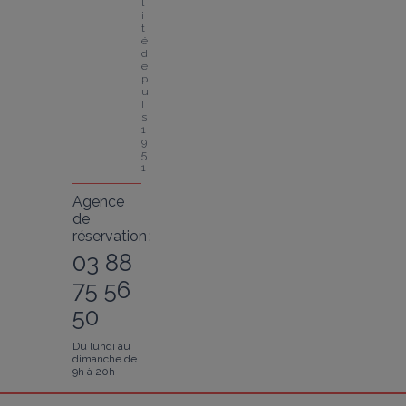
l
i
t
é 
d
e
p
u
i
s 
1
9
5
1
Agence
de
réservation :
03 88
75 56
50
Du lundi au
dimanche de
9h à 20h