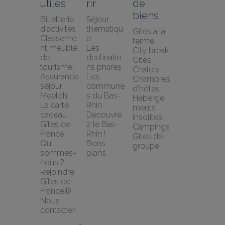
utiles
rir
de 
biens
Billetterie 
Séjour 
d'activités
thématiqu
Gîtes à la 
Classeme
e
ferme
nt meublé 
Les 
City break
de 
destinatio
Gîtes
tourisme
ns phares
Chalets
Assurance 
Les 
Chambres 
séjour 
commune
d'hôtes
Meetch
s du Bas-
Héberge
La carte 
Rhin
ments 
cadeau 
Découvre
insolites
Gîtes de 
z le Bas-
Campings
France
Rhin !
Gîtes de 
Qui 
Bons 
groupe
sommes-
plans
nous ?
Rejoindre 
Gîtes de 
France®
Nous 
contacter