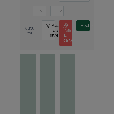
Plus
0
Rechercher
aucun 
de
Afficher
résulta
filtres
la
t
carte