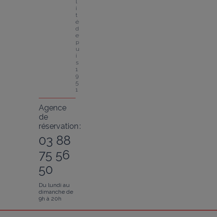
l
i
t
é 
d
e
p
u
i
s 
1
9
5
1
Agence
de
réservation :
03 88
75 56
50
Du lundi au
dimanche de
9h à 20h