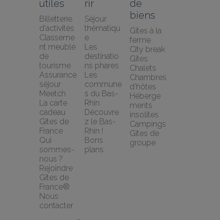
utiles
rir
de 
biens
Billetterie 
Séjour 
d'activités
thématiqu
Gîtes à la 
Classeme
e
ferme
nt meublé 
Les 
City break
de 
destinatio
Gîtes
tourisme
ns phares
Chalets
Assurance 
Les 
Chambres 
séjour 
commune
d'hôtes
Meetch
s du Bas-
Héberge
La carte 
Rhin
ments 
cadeau 
Découvre
insolites
Gîtes de 
z le Bas-
Campings
France
Rhin !
Gîtes de 
Qui 
Bons 
groupe
sommes-
plans
nous ?
Rejoindre 
Gîtes de 
France®
Nous 
contacter