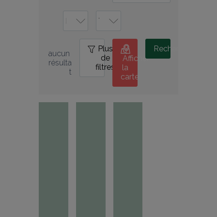
Plus
0
Rechercher
aucun 
de
Afficher
résulta
filtres
la
t
carte