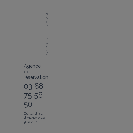
l
i
t
é 
d
e
p
u
i
s 
1
9
5
1
Agence
de
réservation :
03 88
75 56
50
Du lundi au
dimanche de
9h à 20h