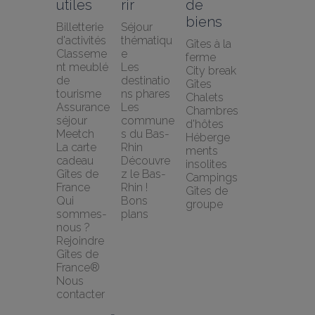
utiles
rir
de 
biens
Billetterie 
Séjour 
d'activités
thématiqu
Gîtes à la 
Classeme
e
ferme
nt meublé 
Les 
City break
de 
destinatio
Gîtes
tourisme
ns phares
Chalets
Assurance 
Les 
Chambres 
séjour 
commune
d'hôtes
Meetch
s du Bas-
Héberge
La carte 
Rhin
ments 
cadeau 
Découvre
insolites
Gîtes de 
z le Bas-
Campings
France
Rhin !
Gîtes de 
Qui 
Bons 
groupe
sommes-
plans
nous ?
Rejoindre 
Gîtes de 
France®
Nous 
contacter