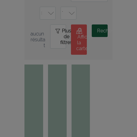
Plus
0
Rechercher
aucun 
de
Afficher
résulta
filtres
la
t
carte