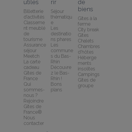
utiles
rir
de 
biens
Billetterie 
Séjour 
d'activités
thématiqu
Gîtes à la 
Classeme
e
ferme
nt meublé 
Les 
City break
de 
destinatio
Gîtes
tourisme
ns phares
Chalets
Assurance 
Les 
Chambres 
séjour 
commune
d'hôtes
Meetch
s du Bas-
Héberge
La carte 
Rhin
ments 
cadeau 
Découvre
insolites
Gîtes de 
z le Bas-
Campings
France
Rhin !
Gîtes de 
Qui 
Bons 
groupe
sommes-
plans
nous ?
Rejoindre 
Gîtes de 
France®
Nous 
contacter