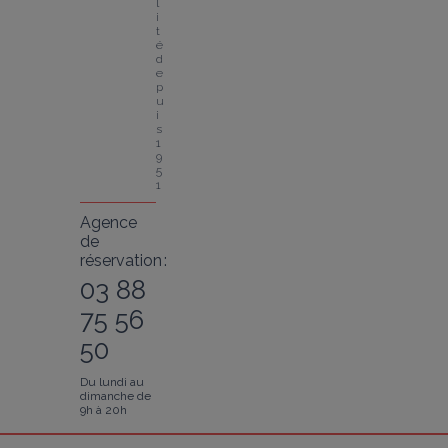
l
i
t
é 
d
e
p
u
i
s 
1
9
5
1
Agence
de
réservation :
03 88
75 56
50
Du lundi au
dimanche de
9h à 20h