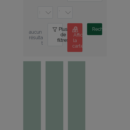
Plus
0
Rechercher
aucun 
de
Afficher
résulta
filtres
la
t
carte