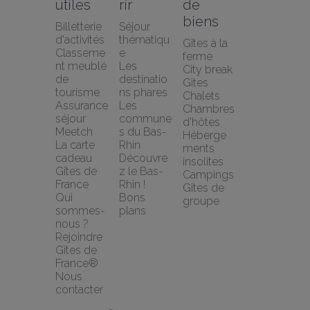
utiles
rir
de 
biens
Billetterie 
Séjour 
d'activités
thématiqu
Gîtes à la 
Classeme
e
ferme
nt meublé 
Les 
City break
de 
destinatio
Gîtes
tourisme
ns phares
Chalets
Assurance 
Les 
Chambres 
séjour 
commune
d'hôtes
Meetch
s du Bas-
Héberge
La carte 
Rhin
ments 
cadeau 
Découvre
insolites
Gîtes de 
z le Bas-
Campings
France
Rhin !
Gîtes de 
Qui 
Bons 
groupe
sommes-
plans
nous ?
Rejoindre 
Gîtes de 
France®
Nous 
contacter