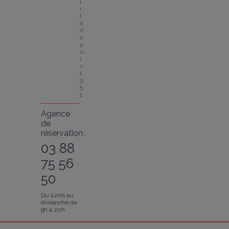
l
i
t
é 
d
e
p
u
i
s 
1
9
5
1
Agence
de
réservation :
03 88
75 56
50
Du lundi au
dimanche de
9h à 20h