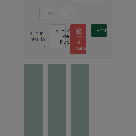
Plus
0
Rechercher
aucun 
de
Afficher
résulta
filtres
la
t
carte