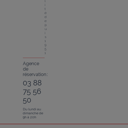
l
i
t
é 
d
e
p
u
i
s 
1
9
5
1
Agence
de
réservation :
03 88
75 56
50
Du lundi au
dimanche de
9h à 20h