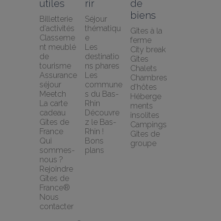
utiles
rir
de 
biens
Billetterie 
Séjour 
d'activités
thématiqu
Gîtes à la 
Classeme
e
ferme
nt meublé 
Les 
City break
de 
destinatio
Gîtes
tourisme
ns phares
Chalets
Assurance 
Les 
Chambres 
séjour 
commune
d'hôtes
Meetch
s du Bas-
Héberge
La carte 
Rhin
ments 
cadeau 
Découvre
insolites
Gîtes de 
z le Bas-
Campings
France
Rhin !
Gîtes de 
Qui 
Bons 
groupe
sommes-
plans
nous ?
Rejoindre 
Gîtes de 
France®
Nous 
contacter