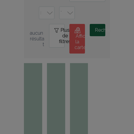
Plus
0
Rechercher
aucun 
de
Afficher
résulta
filtres
la
t
carte