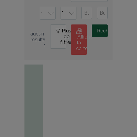
Plus
0
Rechercher
aucun 
de
Afficher
résulta
filtres
la
t
carte