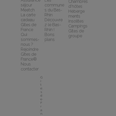
Assurance 
Les 
Chambres 
séjour 
commune
d'hôtes
Meetch
s du Bas-
Héberge
La carte 
Rhin
ments 
cadeau 
Découvre
insolites
Gîtes de 
z le Bas-
Campings
France
Rhin !
Gîtes de 
Qui 
Bons 
groupe
sommes-
plans
nous ?
Rejoindre 
Gîtes de 
France®
Nous 
contacter
G
î
t
e
s 
d
e 
F
r
a
n