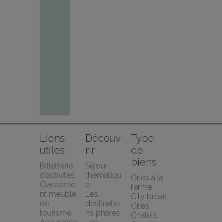
Liens 
Découv
Type 
utiles
rir
de 
biens
Billetterie 
Séjour 
d'activités
thématiqu
Gîtes à la 
Classeme
e
ferme
nt meublé 
Les 
City break
de 
destinatio
Gîtes
tourisme
ns phares
Chalets