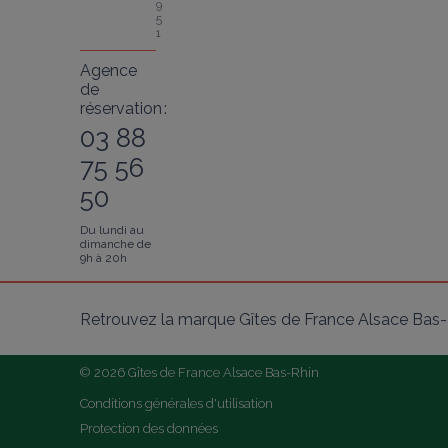
9
5
1
Agence
de
réservation :
03 88
75 56
50
Du lundi au
dimanche de
9h à 20h
Retrouvez la marque Gîtes de France Alsace Bas-R
© 2026 Gîtes de France Alsace Bas-Rhin
Conditions générales d'utilisation
Protection des données