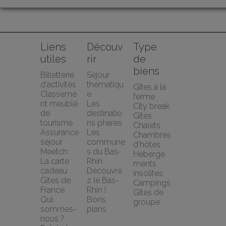
Liens 
Découv
Type 
utiles
rir
de 
biens
Billetterie 
Séjour 
d'activités
thématiqu
Gîtes à la 
Classeme
e
ferme
nt meublé 
Les 
City break
de 
destinatio
Gîtes
tourisme
ns phares
Chalets
Assurance 
Les 
Chambres 
séjour 
commune
d'hôtes
Meetch
s du Bas-
Héberge
La carte 
Rhin
ments 
cadeau 
Découvre
insolites
Gîtes de 
z le Bas-
Campings
France
Rhin !
Gîtes de 
Qui 
Bons 
groupe
sommes-
plans
nous ?