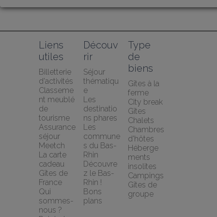
Liens 
Découv
Type 
utiles
rir
de 
biens
Billetterie 
Séjour 
d'activités
thématiqu
Gîtes à la 
Classeme
e
ferme
nt meublé 
Les 
City break
de 
destinatio
Gîtes
tourisme
ns phares
Chalets
Assurance 
Les 
Chambres 
séjour 
commune
d'hôtes
Meetch
s du Bas-
Héberge
La carte 
Rhin
ments 
cadeau 
Découvre
insolites
Gîtes de 
z le Bas-
Campings
France
Rhin !
Gîtes de 
Qui 
Bons 
groupe
sommes-
plans
nous ?