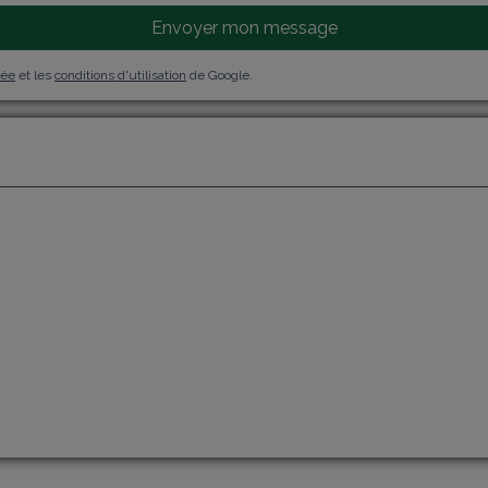
Envoyer mon message
vée
et les
conditions d'utilisation
de Google.
j