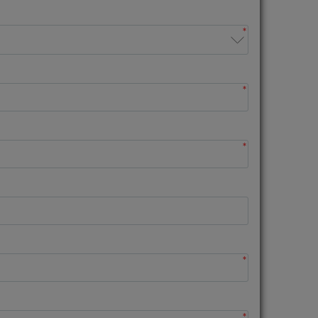
*
*
*
*
*