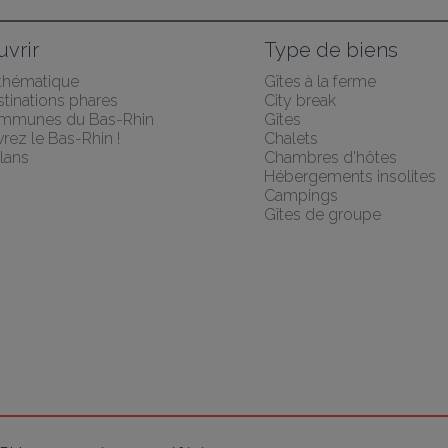
vrir
Type de biens
 thématique
Gîtes à la ferme
tinations phares
City break
mmunes du Bas-Rhin
Gîtes
rez le Bas-Rhin !
Chalets
lans
Chambres d'hôtes
Hébergements insolites
Campings
Gîtes de groupe