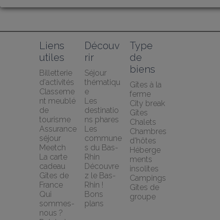
Liens 
Découv
Type 
utiles
rir
de 
biens
Billetterie 
Séjour 
d'activités
thématiqu
Gîtes à la 
Classeme
e
ferme
nt meublé 
Les 
City break
de 
destinatio
Gîtes
tourisme
ns phares
Chalets
Assurance 
Les 
Chambres 
séjour 
commune
d'hôtes
Meetch
s du Bas-
Héberge
La carte 
Rhin
ments 
cadeau 
Découvre
insolites
Gîtes de 
z le Bas-
Campings
France
Rhin !
Gîtes de 
Qui 
Bons 
groupe
sommes-
plans
nous ?