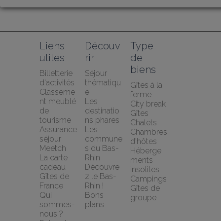
Liens 
Découv
Type 
utiles
rir
de 
biens
Billetterie 
Séjour 
d'activités
thématiqu
Gîtes à la 
Classeme
e
ferme
nt meublé 
Les 
City break
de 
destinatio
Gîtes
tourisme
ns phares
Chalets
Assurance 
Les 
Chambres 
séjour 
commune
d'hôtes
Meetch
s du Bas-
Héberge
La carte 
Rhin
ments 
cadeau 
Découvre
insolites
Gîtes de 
z le Bas-
Campings
France
Rhin !
Gîtes de 
Qui 
Bons 
groupe
sommes-
plans
nous ?